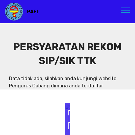
PAFI
S
e
PERSYARATAN REKOM
m
SIP/SIK TTK
i
Data tidak ada, silahkan anda kunjungi website
n
Pengurus Cabang dimana anda terdaftar
a
r
P