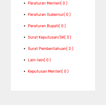
Peraturan Menteri
( 0 )
Peraturan Gubernur
( 0 )
Peraturan Bupati
( 0 )
Surat Keputusan/SK
( 3 )
Surat Pemberitahuan
( 2 )
S
Lain-lain
( 0 )
e
Keputusan Menteri
( 0 )
m
i
n